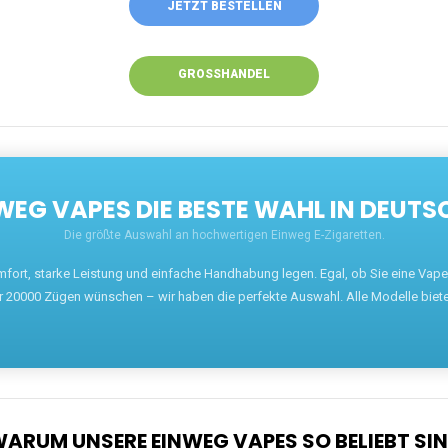
JETZT BESTELLEN
GROSSHANDEL
EG VAPES DIE BESTE WAHL IN DEUTS
Die größte Auswahl an hochwertigen Einweg E-Zigaretten.
mfort, starke Leistung und einfache Handhabung legen. Egal, ob Sie eine Va
r 20000 Zügen wünschen – wir haben die perfekte Auswahl. Alle Modelle biet
ARUM UNSERE EINWEG VAPES SO BELIEBT SI