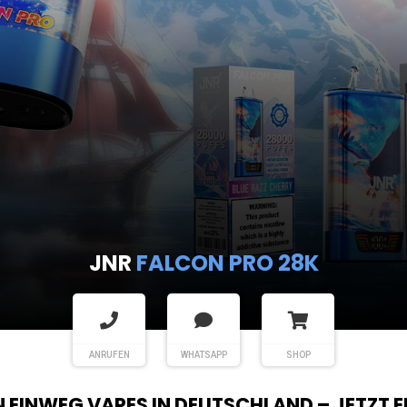
JNR
FALCON PRO 28K
ANRUFEN
WHATSAPP
SHOP
EN EINWEG VAPES IN DEUTSCHLAND – JETZT 