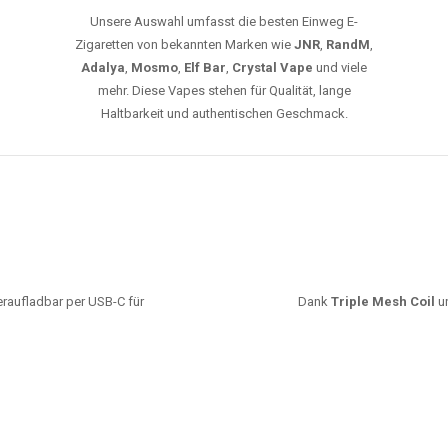
Unsere Auswahl umfasst die besten Einweg E-
Zigaretten von bekannten Marken wie
JNR
,
RandM
,
Adalya
,
Mosmo
,
Elf Bar
,
Crystal Vape
und viele
mehr. Diese Vapes stehen für Qualität, lange
Haltbarkeit und authentischen Geschmack.
deraufladbar per USB-C für
Dank
Triple Mesh Coil
un