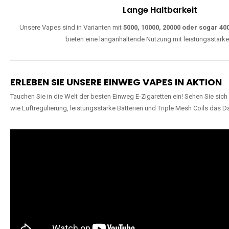
Lange Haltbarkeit
Unsere Vapes sind in Varianten mit
5000, 10000, 20000 oder sogar 4
bieten eine langanhaltende Nutzung mit leistungsstark
ERLEBEN SIE UNSERE EINWEG VAPES IN AKTION
Tauchen Sie in die Welt der besten Einweg E-Zigaretten ein! Sehen Sie si
wie Luftregulierung, leistungsstarke Batterien und Triple Mesh Coils das D