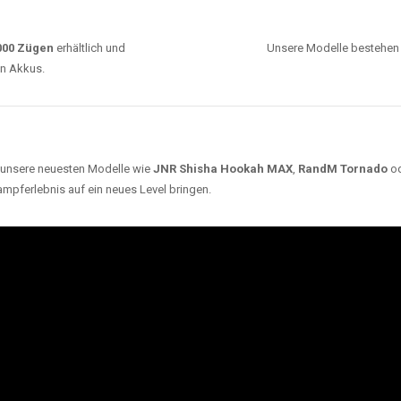
0000 Zügen
erhältlich und
Unsere Modelle bestehen a
en Akkus.
ch unsere neuesten Modelle wie
JNR Shisha Hookah MAX
,
RandM Tornado
o
ampferlebnis auf ein neues Level bringen.