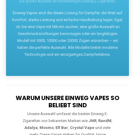
Die größte Auswahl an hochwertigen Einweg E-Zigaretten.
Einweg Vapes sind die ideale Lösung für Dampfer, die Wert auf
Komfort, starke Leistung und einfache Handhabung legen. Egal,
ob Sie eine Vape mit Nikotin suchen, eine große Auswahl an
Geschmacksrichtungen bevorzugen oder ein langlebiges
Modell mit 5000, 10000 oder 20000 Zügen wünschen – wir
haben die perfekte Auswahl. Alle Modelle bieten moderne
Technologie und ein einzigartiges Dampferlebnis.
WARUM UNSERE EINWEG VAPES SO
BELIEBT SIND
Unsere Auswahl umfasst die besten Einweg E-
Zigaretten von bekannten Marken wie
JNR
,
RandM
,
Adalya
,
Mosmo
,
Elf Bar
,
Crystal Vape
und viele
mehr. Diese Vapes stehen für Qualität, lange