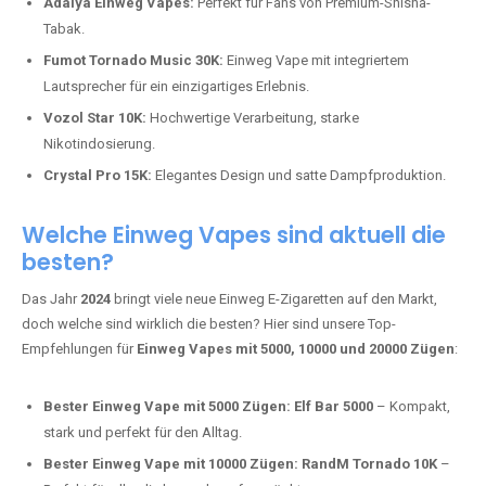
Adalya Einweg Vapes:
Perfekt für Fans von Premium-Shisha-
Tabak.
Fumot Tornado Music 30K:
Einweg Vape mit integriertem
Lautsprecher für ein einzigartiges Erlebnis.
Vozol Star 10K:
Hochwertige Verarbeitung, starke
Nikotindosierung.
Crystal Pro 15K:
Elegantes Design und satte Dampfproduktion.
Welche Einweg Vapes sind aktuell die
besten?
Das Jahr
2024
bringt viele neue Einweg E-Zigaretten auf den Markt,
doch welche sind wirklich die besten? Hier sind unsere Top-
Empfehlungen für
Einweg Vapes mit 5000, 10000 und 20000 Zügen
:
Bester Einweg Vape mit 5000 Zügen:
Elf Bar 5000
– Kompakt,
stark und perfekt für den Alltag.
Bester Einweg Vape mit 10000 Zügen:
RandM Tornado 10K
–