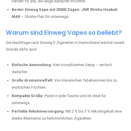
Perfekt für alle, die lange dampfen möchten.
Bester Einweg Vape mit 20000 Zügen:
JNR Shisha Hookah
MAX
– Shisha-Flair für unterwegs.
Warum sind Einweg Vapes so beliebt?
Die Nachfrage nach Einweg E-Zigaretten in Deutschland wächst rasant.
Gründe dafür sind:
Einfache Anwendung:
Kein kompliziertes Setup – einfach
dampfen.
Große Aromenvielfalt:
Von klassischen Tabakaromen bis zu
exotischen Früchten.
Kompakte Größe:
Passt in jede Tasche und ist ideal für
unterwegs.
Perfekte Nikotinversorgung:
Mit 2 % bis 3 % Nikotingehalt eine
starke Alternative zu herkömmlichen Zigaretten.