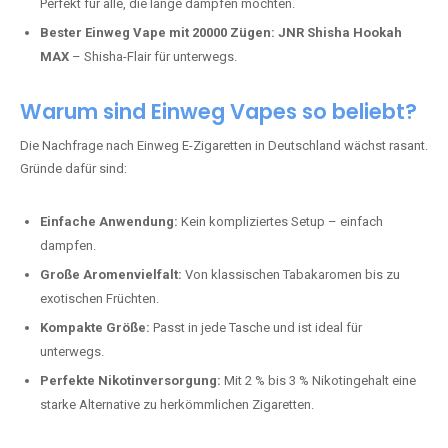
Perfekt für alle, die lange dampfen möchten.
Bester Einweg Vape mit 20000 Zügen:
JNR Shisha Hookah
MAX
– Shisha-Flair für unterwegs.
Warum sind Einweg Vapes so beliebt?
Die Nachfrage nach Einweg E-Zigaretten in Deutschland wächst rasant.
Gründe dafür sind:
Einfache Anwendung:
Kein kompliziertes Setup – einfach
dampfen.
Große Aromenvielfalt:
Von klassischen Tabakaromen bis zu
exotischen Früchten.
Kompakte Größe:
Passt in jede Tasche und ist ideal für
unterwegs.
Perfekte Nikotinversorgung:
Mit 2 % bis 3 % Nikotingehalt eine
starke Alternative zu herkömmlichen Zigaretten.