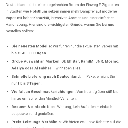
Deutschland erlebt einen regelrechten Boom der Einweg E-Zigaretten.
In Städten wie
Holsthum
setzen immer mehr Dampfer auf moderne
Vapes mit hoher Kapazität, intensiven Aromen und einer einfachen
Handhabung. Hier sind die wichtigsten Gründe, warum Sie bei uns
bestellen sollten:
Die neuesten Modelle:
Wir führen nur die aktuellsten Vapes mit
bis zu
40.000 Zügen
.
Große Auswahl an Marken:
Ob
Elf Bar, RandM, JNR, Mosmo,
Adalya oder Al Fakher
– wir haben alles.
Schnelle Lieferung nach Deutschland:
Ihr Paket erreicht Sie in
nur
1 bis 3 Tagen
.
Vielfalt an Geschmacksrichtungen:
Von fruchtig über süß bis
hin zu erfrischenden Menthol-Varianten.
Bequem & einfach:
Keine Wartung, kein Aufladen – einfach
auspacken und genießen.
Preis-Leistungs-Verhältnis:
Wir bieten exklusive Rabatte auf die