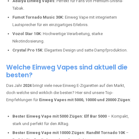
Adalya Einweg Vapes:
Perfekt für Fans von Premium-Shisha-
Tabak.
Fumot Tornado Music 30K:
Einweg Vape mit integriertem
Lautsprecher für ein einzigartiges Erlebnis.
Vozol Star 10K:
Hochwertige Verarbeitung, starke
Nikotindosierung.
Crystal Pro 15K:
Elegantes Design und satte Dampfproduktion.
Welche Einweg Vapes sind aktuell die
besten?
Das Jahr
2024
bringt viele neue Einweg E-Zigaretten auf den Markt,
doch welche sind wirklich die besten? Hier sind unsere Top-
Empfehlungen für
Einweg Vapes mit 5000, 10000 und 20000 Zügen
:
Bester Einweg Vape mit 5000 Zügen:
Elf Bar 5000
– Kompakt,
stark und perfekt für den Alltag.
Bester Einweg Vape mit 10000 Zügen:
RandM Tornado 10K
–