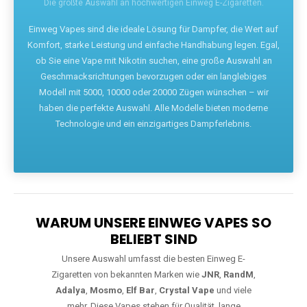
Die größte Auswahl an hochwertigen Einweg E-Zigaretten.
Einweg Vapes sind die ideale Lösung für Dampfer, die Wert auf
Komfort, starke Leistung und einfache Handhabung legen. Egal,
ob Sie eine Vape mit Nikotin suchen, eine große Auswahl an
Geschmacksrichtungen bevorzugen oder ein langlebiges
Modell mit 5000, 10000 oder 20000 Zügen wünschen – wir
haben die perfekte Auswahl. Alle Modelle bieten moderne
Technologie und ein einzigartiges Dampferlebnis.
WARUM UNSERE EINWEG VAPES SO
BELIEBT SIND
Unsere Auswahl umfasst die besten Einweg E-
Zigaretten von bekannten Marken wie
JNR
,
RandM
,
Adalya
,
Mosmo
,
Elf Bar
,
Crystal Vape
und viele
mehr. Diese Vapes stehen für Qualität, lange