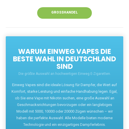
Unsere Vapes bieten intensiven Geschmack,
leistungsstarke Akkus und eine Vielzahl von
Aromen. Dank unseres schnellen Versands aus
Europa ist die Lieferung in Deutschland innerhalb
weniger Tage gewährleistet.
JETZT BESTELLEN
GROSSHANDEL
WARUM EINWEG VAPES DIE
BESTE WAHL IN DEUTSCHLAND
SIND