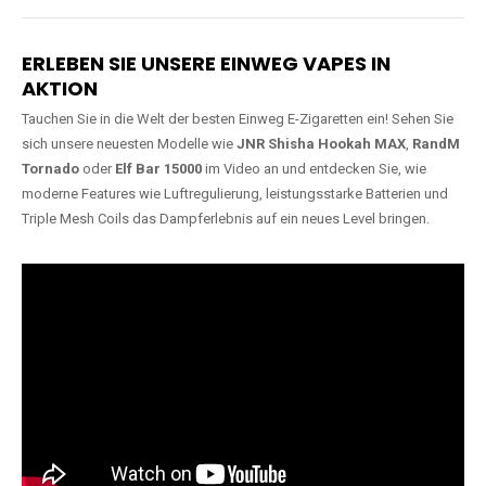
Lange Haltbarkeit
Hochwertige
Verarbeitung
Unsere Vapes sind in Varianten
mit
5000, 10000, 20000 oder
Unsere Modelle bestehen aus
sogar 40000 Zügen
erhältlich
robusten Materialien und
und bieten eine langanhaltende
garantieren ein sicheres,
Nutzung mit leistungsstarken
zuverlässiges und intensives
Akkus.
Dampferlebnis.
ERLEBEN SIE UNSERE EINWEG VAPES IN
AKTION
Tauchen Sie in die Welt der besten Einweg E-Zigaretten ein! Sehen Sie
sich unsere neuesten Modelle wie
JNR Shisha Hookah MAX
,
RandM
Tornado
oder
Elf Bar 15000
im Video an und entdecken Sie, wie
moderne Features wie Luftregulierung, leistungsstarke Batterien und
Triple Mesh Coils das Dampferlebnis auf ein neues Level bringen.