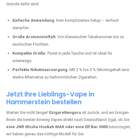
Bester Einweg Vape mit 10000 Zügen:
RandM Tornado 10K
–
Perfekt für alle, die lange dampfen möchten.
Bester Einweg Vape mit 20000 Zügen:
JNR Shisha Hookah
MAX
– Shisha-Flair für unterwegs.
Warum sind Einweg Vapes so beliebt?
Die Nachfrage nach Einweg E-Zigaretten in Deutschland wächst rasant.
Gründe dafür sind:
Einfache Anwendung:
Kein kompliziertes Setup – einfach
dampfen.
Große Aromenvielfalt:
Von klassischen Tabakaromen bis zu
exotischen Früchten.
Kompakte Größe:
Passt in jede Tasche und ist ideal für
unterwegs.
Perfekte Nikotinversorgung:
Mit 2 % bis 3 % Nikotingehalt eine
starke Alternative zu herkömmlichen Zigaretten.