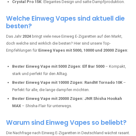
intensivere Aromen.
Adalya Einweg Vapes:
Perfekt für Fans von Premium-Shisha-
Tabak.
Fumot Tornado Music 30K:
Einweg Vape mit integriertem
Lautsprecher für ein einzigartiges Erlebnis.
Vozol Star 10K:
Hochwertige Verarbeitung, starke
Nikotindosierung.
Crystal Pro 15K:
Elegantes Design und satte Dampfproduktion.
Welche Einweg Vapes sind aktuell die
besten?
Das Jahr
2024
bringt viele neue Einweg E-Zigaretten auf den Markt,
doch welche sind wirklich die besten? Hier sind unsere Top-
Empfehlungen für
Einweg Vapes mit 5000, 10000 und 20000 Zügen
:
Bester Einweg Vape mit 5000 Zügen:
Elf Bar 5000
– Kompakt,
stark und perfekt für den Alltag.