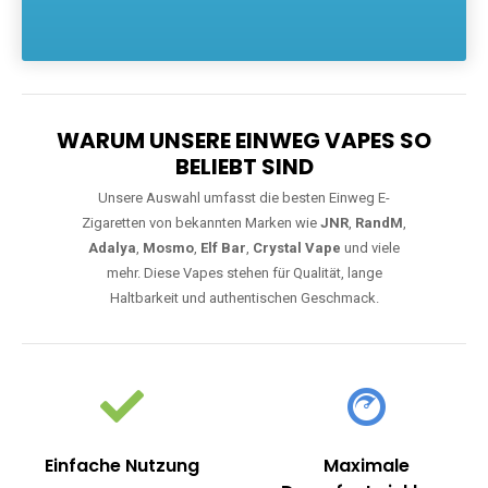
Die größte Auswahl an hochwertigen Einweg E-Zigaretten.
Einweg Vapes sind die ideale Lösung für Dampfer, die Wert auf
Komfort, starke Leistung und einfache Handhabung legen. Egal,
ob Sie eine Vape mit Nikotin suchen, eine große Auswahl an
Geschmacksrichtungen bevorzugen oder ein langlebiges
Modell mit 5000, 10000 oder 20000 Zügen wünschen – wir
haben die perfekte Auswahl. Alle Modelle bieten moderne
Technologie und ein einzigartiges Dampferlebnis.
WARUM UNSERE EINWEG VAPES SO
BELIEBT SIND
Unsere Auswahl umfasst die besten Einweg E-
Zigaretten von bekannten Marken wie
JNR
,
RandM
,
Adalya
,
Mosmo
,
Elf Bar
,
Crystal Vape
und viele
mehr. Diese Vapes stehen für Qualität, lange