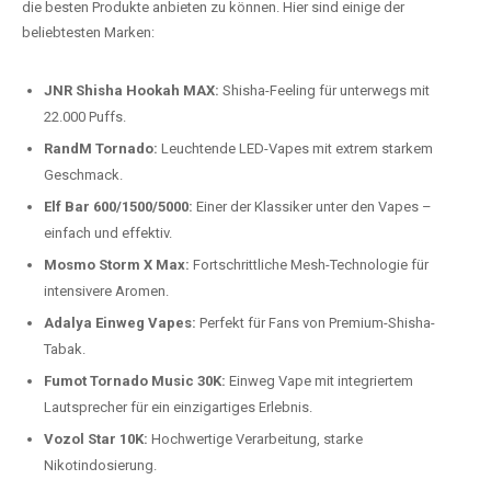
Preis-Leistungs-Verhältnis:
Wir bieten exklusive Rabatte auf die
beliebtesten Modelle.
Top-Marken für Einweg Vapes in
Deutschland
Wir bieten Ihnen eine handverlesene Auswahl der besten Einweg
Vapes. Unsere Experten testen regelmäßig neue Modelle, um Ihnen nur
die besten Produkte anbieten zu können. Hier sind einige der
beliebtesten Marken:
JNR Shisha Hookah MAX:
Shisha-Feeling für unterwegs mit
22.000 Puffs.
RandM Tornado:
Leuchtende LED-Vapes mit extrem starkem
Geschmack.
Elf Bar 600/1500/5000:
Einer der Klassiker unter den Vapes –
einfach und effektiv.
Mosmo Storm X Max:
Fortschrittliche Mesh-Technologie für