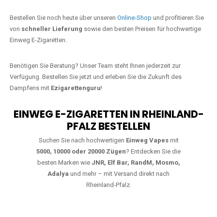
Jetzt Ihre Lieblings-Vape in
Hammerstein bestellen
Warten Sie nicht länger!
Ezigarettenguru
ist zurück, und wir bringen
Ihnen die besten Einweg Vapes direkt nach Deutschland. Egal, ob Sie
eine JNR Shisha Hookah MAX oder eine Elf Bar 5000
bevorzugen,
wir haben genau das richtige Modell für Sie.
Bestellen Sie noch heute über unseren
Online-Shop
und profitieren Sie
von
schneller Lieferung
sowie den besten Preisen für hochwertige
Einweg E-Zigaretten.
Benötigen Sie Beratung? Unser Team steht Ihnen jederzeit zur
Verfügung. Bestellen Sie jetzt und erleben Sie die Zukunft des
Dampfens mit
Ezigarettenguru
!
EINWEG E-ZIGARETTEN IN RHEINLAND-