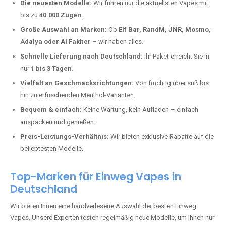
Hammerstein kaufen?
Deutschland erlebt einen regelrechten Boom der Einweg E-Zigaretten.
In Städten wie
Hammerstein
setzen immer mehr Dampfer auf
moderne Vapes mit hoher Kapazität, intensiven Aromen und einer
einfachen Handhabung. Hier sind die wichtigsten Gründe, warum Sie
bei uns bestellen sollten:
Die neuesten Modelle:
Wir führen nur die aktuellsten Vapes mit
bis zu
40.000 Zügen
.
Große Auswahl an Marken:
Ob
Elf Bar, RandM, JNR, Mosmo,
Adalya oder Al Fakher
– wir haben alles.
Schnelle Lieferung nach Deutschland:
Ihr Paket erreicht Sie in
nur
1 bis 3 Tagen
.
Vielfalt an Geschmacksrichtungen:
Von fruchtig über süß bis
hin zu erfrischenden Menthol-Varianten.
Bequem & einfach:
Keine Wartung, kein Aufladen – einfach
auspacken und genießen.