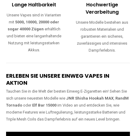
Lange Haltbarkeit
Hochwertige
Verarbeitung
Unsere Vapes sind in Varianten
mit
5000, 10000, 20000 oder
Unsere Modelle bestehen aus
sogar 40000 Zügen
erhältlich
robusten Materialien und
und bieten eine langanhaltende
garantieren ein sicheres,
Nutzung mit leistungsstarken
zuverlässiges und intensives
Akkus.
Dampferlebnis.
ERLEBEN SIE UNSERE EINWEG VAPES IN
AKTION
Tauchen Sie in die Welt der besten Einweg E-Zigaretten ein! Sehen Sie
sich unsere neuesten Modelle wie
JNR Shisha Hookah MAX
,
RandM
Tornado
oder
Elf Bar 15000
im Video an und entdecken Sie, wie
moderne Features wie Luftregulierung, leistungsstarke Batterien und
Triple Mesh Coils das Dampferlebnis auf ein neues Level bringen.