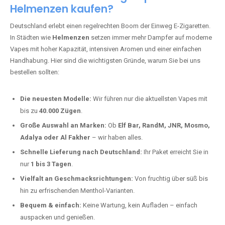
Helmenzen kaufen?
Deutschland erlebt einen regelrechten Boom der Einweg E-Zigaretten.
In Städten wie
Helmenzen
setzen immer mehr Dampfer auf moderne
Vapes mit hoher Kapazität, intensiven Aromen und einer einfachen
Handhabung. Hier sind die wichtigsten Gründe, warum Sie bei uns
bestellen sollten:
Die neuesten Modelle:
Wir führen nur die aktuellsten Vapes mit
bis zu
40.000 Zügen
.
Große Auswahl an Marken:
Ob
Elf Bar, RandM, JNR, Mosmo,
Adalya oder Al Fakher
– wir haben alles.
Schnelle Lieferung nach Deutschland:
Ihr Paket erreicht Sie in
nur
1 bis 3 Tagen
.
Vielfalt an Geschmacksrichtungen:
Von fruchtig über süß bis
hin zu erfrischenden Menthol-Varianten.
Bequem & einfach:
Keine Wartung, kein Aufladen – einfach
auspacken und genießen.