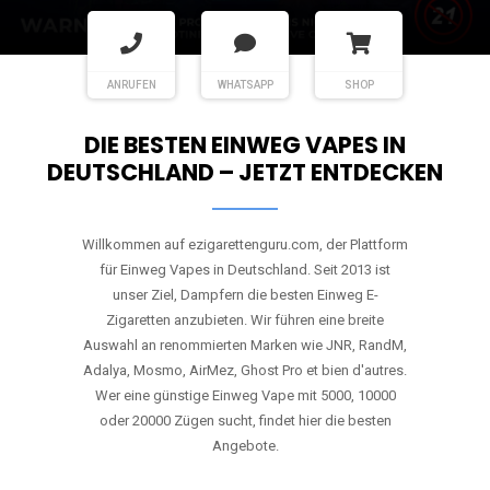
ANRUFEN
WHATSAPP
SHOP
DIE BESTEN EINWEG VAPES IN
DEUTSCHLAND – JETZT ENTDECKEN
Willkommen auf ezigarettenguru.com, der Plattform
für Einweg Vapes in Deutschland. Seit 2013 ist
unser Ziel, Dampfern die besten Einweg E-
Zigaretten anzubieten. Wir führen eine breite
Auswahl an renommierten Marken wie JNR, RandM,
Adalya, Mosmo, AirMez, Ghost Pro et bien d'autres.
Wer eine günstige Einweg Vape mit 5000, 10000
oder 20000 Zügen sucht, findet hier die besten
Angebote.