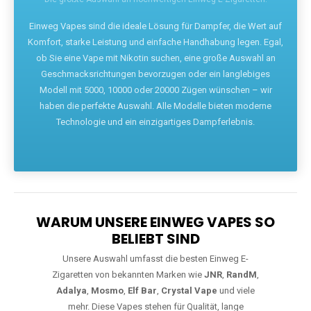
Die größte Auswahl an hochwertigen Einweg E-Zigaretten.
Einweg Vapes sind die ideale Lösung für Dampfer, die Wert auf
Komfort, starke Leistung und einfache Handhabung legen. Egal,
ob Sie eine Vape mit Nikotin suchen, eine große Auswahl an
Geschmacksrichtungen bevorzugen oder ein langlebiges
Modell mit 5000, 10000 oder 20000 Zügen wünschen – wir
haben die perfekte Auswahl. Alle Modelle bieten moderne
Technologie und ein einzigartiges Dampferlebnis.
WARUM UNSERE EINWEG VAPES SO
BELIEBT SIND
Unsere Auswahl umfasst die besten Einweg E-
Zigaretten von bekannten Marken wie
JNR
,
RandM
,
Adalya
,
Mosmo
,
Elf Bar
,
Crystal Vape
und viele
mehr. Diese Vapes stehen für Qualität, lange