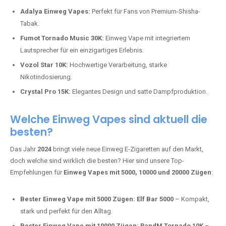
Adalya Einweg Vapes:
Perfekt für Fans von Premium-Shisha-
Tabak.
Fumot Tornado Music 30K:
Einweg Vape mit integriertem
Lautsprecher für ein einzigartiges Erlebnis.
Vozol Star 10K:
Hochwertige Verarbeitung, starke
Nikotindosierung.
Crystal Pro 15K:
Elegantes Design und satte Dampfproduktion.
Welche Einweg Vapes sind aktuell die
besten?
Das Jahr
2024
bringt viele neue Einweg E-Zigaretten auf den Markt,
doch welche sind wirklich die besten? Hier sind unsere Top-
Empfehlungen für
Einweg Vapes mit 5000, 10000 und 20000 Zügen
:
Bester Einweg Vape mit 5000 Zügen:
Elf Bar 5000
– Kompakt,
stark und perfekt für den Alltag.
Bester Einweg Vape mit 10000 Zügen:
RandM Tornado 10K
–