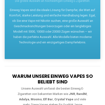
Die größte Auswahl an hochwertigen Einweg E-Zigaretten.
Einweg Vapes sind die ideale Lösung für Dampfer, die Wert auf
Komfort, starke Leistung und einfache Handhabung legen. Egal,
ob Sie eine Vape mit Nikotin suchen, eine große Auswahl an
Geschmacksrichtungen bevorzugen oder ein langlebiges
Modell mit 5000, 10000 oder 20000 Zügen wünschen – wir
haben die perfekte Auswahl. Alle Modelle bieten moderne
Technologie und ein einzigartiges Dampferlebnis.
WARUM UNSERE EINWEG VAPES SO
BELIEBT SIND
Unsere Auswahl umfasst die besten Einweg E-
Zigaretten von bekannten Marken wie
JNR
,
RandM
,
Adalya
,
Mosmo
,
Elf Bar
,
Crystal Vape
und viele
mehr. Diese Vapes stehen für Qualität, lange