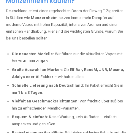
Monzernheim kaufen?
Deutschland erlebt einen regelrechten Boom der Einweg E-Zigaretten.
In Städten wie
Monzernheim
setzen immer mehr Dampfer auf
moderne Vapes mit hoher Kapazität, intensiven Aromen und einer
einfachen Handhabung. Hier sind die wichtigsten Gründe, warum Sie
bei uns bestellen sollten:
Die neuesten Modelle:
Wir führen nur die aktuellsten Vapes mit
bis zu
40.000 Zügen
.
Große Auswahl an Marken:
Ob
Elf Bar, RandM, JNR, Mosmo,
Adalya oder Al Fakher
– wir haben alles.
Schnelle Lieferung nach Deutschland:
Ihr Paket erreicht Sie in
nur
1 bis 3 Tagen
.
Vielfalt an Geschmacksrichtungen:
Von fruchtig über süß bis
hin zu erfrischenden Menthol-Varianten.
Bequem & einfach:
Keine Wartung, kein Aufladen – einfach
auspacken und genießen.
Preis-Leistungs-Verhältnis:
Wir bieten exklusive Rabatte auf die