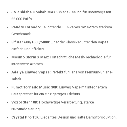
beliebtesten Modelle.
Top-Marken für Einweg Vapes in
Deutschland
Wir bieten Ihnen eine handverlesene Auswahl der besten Einweg
Vapes. Unsere Experten testen regelmäßig neue Modelle, um Ihnen nur
die besten Produkte anbieten zu können. Hier sind einige der
beliebtesten Marken:
JNR Shisha Hookah MAX:
Shisha-Feeling für unterwegs mit
22.000 Puffs.
RandM Tornado:
Leuchtende LED-Vapes mit extrem starkem
Geschmack.
Elf Bar 600/1500/5000:
Einer der Klassiker unter den Vapes –
einfach und effektiv.
Mosmo Storm X Max:
Fortschrittliche Mesh-Technologie für
intensivere Aromen.