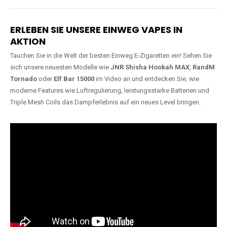
Lange Haltbarkeit
Hochwertige
Verarbeitung
Unsere Vapes sind in Varianten
mit
5000, 10000, 20000 oder
Unsere Modelle bestehen aus
sogar 40000 Zügen
erhältlich
robusten Materialien und
und bieten eine langanhaltende
garantieren ein sicheres,
Nutzung mit leistungsstarken
zuverlässiges und intensives
Akkus.
Dampferlebnis.
ERLEBEN SIE UNSERE EINWEG VAPES IN
AKTION
Tauchen Sie in die Welt der besten Einweg E-Zigaretten ein! Sehen Sie
sich unsere neuesten Modelle wie
JNR Shisha Hookah MAX
,
RandM
Tornado
oder
Elf Bar 15000
im Video an und entdecken Sie, wie
moderne Features wie Luftregulierung, leistungsstarke Batterien und
Triple Mesh Coils das Dampferlebnis auf ein neues Level bringen.