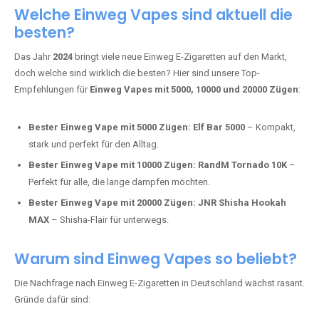
Adalya Einweg Vapes:
Perfekt für Fans von Premium-Shisha-
Tabak.
Fumot Tornado Music 30K:
Einweg Vape mit integriertem
Lautsprecher für ein einzigartiges Erlebnis.
Vozol Star 10K:
Hochwertige Verarbeitung, starke
Nikotindosierung.
Crystal Pro 15K:
Elegantes Design und satte Dampfproduktion.
Welche Einweg Vapes sind aktuell die
besten?
Das Jahr
2024
bringt viele neue Einweg E-Zigaretten auf den Markt,
doch welche sind wirklich die besten? Hier sind unsere Top-
Empfehlungen für
Einweg Vapes mit 5000, 10000 und 20000 Zügen
:
Bester Einweg Vape mit 5000 Zügen:
Elf Bar 5000
– Kompakt,
stark und perfekt für den Alltag.
Bester Einweg Vape mit 10000 Zügen:
RandM Tornado 10K
–