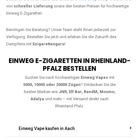
Jetzt Ihre Lieblings-Vape in Burbach
bestellen
Warten Sie nicht länger!
Ezigarettenguru
ist zurück, und wir bringen
Ihnen die besten Einweg Vapes direkt nach Deutschland. Egal, ob Sie
eine JNR Shisha Hookah MAX oder eine Elf Bar 5000
bevorzugen,
wir haben genau das richtige Modell für Sie.
Bestellen Sie noch heute über unseren
Online-Shop
und profitieren Sie
von
schneller Lieferung
sowie den besten Preisen für hochwertige
Einweg E-Zigaretten.
Benötigen Sie Beratung? Unser Team steht Ihnen jederzeit zur
Verfügung. Bestellen Sie jetzt und erleben Sie die Zukunft des
Dampfens mit
Ezigarettenguru
!
EINWEG E-ZIGARETTEN IN RHEINLAND-
PFALZ BESTELLEN
Suchen Sie nach hochwertigen
Einweg Vapes
mit