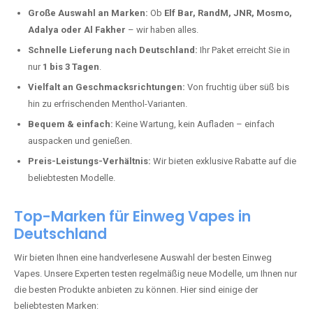
Deutschland erlebt einen regelrechten Boom der Einweg E-Zigaretten.
In Städten wie
Burbach
setzen immer mehr Dampfer auf moderne
Vapes mit hoher Kapazität, intensiven Aromen und einer einfachen
Handhabung. Hier sind die wichtigsten Gründe, warum Sie bei uns
bestellen sollten:
Die neuesten Modelle:
Wir führen nur die aktuellsten Vapes mit
bis zu
40.000 Zügen
.
Große Auswahl an Marken:
Ob
Elf Bar, RandM, JNR, Mosmo,
Adalya oder Al Fakher
– wir haben alles.
Schnelle Lieferung nach Deutschland:
Ihr Paket erreicht Sie in
nur
1 bis 3 Tagen
.
Vielfalt an Geschmacksrichtungen:
Von fruchtig über süß bis
hin zu erfrischenden Menthol-Varianten.
Bequem & einfach:
Keine Wartung, kein Aufladen – einfach
auspacken und genießen.
Preis-Leistungs-Verhältnis:
Wir bieten exklusive Rabatte auf die