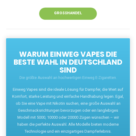
Unsere Vapes bieten intensiven Geschmack,
leistungsstarke Akkus und eine Vielzahl von
Aromen. Dank unseres schnellen Versands aus
Europa ist die Lieferung in Deutschland innerhalb
weniger Tage gewährleistet.
JETZT BESTELLEN
GROSSHANDEL
WARUM EINWEG VAPES DIE
BESTE WAHL IN DEUTSCHLAND
SIND