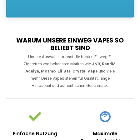
Die größte Auswahl an hochwertigen Einweg E-Zigaretten.
Einweg Vapes sind die ideale Lösung für Dampfer, die Wert auf
Komfort, starke Leistung und einfache Handhabung legen. Egal,
ob Sie eine Vape mit Nikotin suchen, eine große Auswahl an
Geschmacksrichtungen bevorzugen oder ein langlebiges
Modell mit 5000, 10000 oder 20000 Zügen wünschen – wir
haben die perfekte Auswahl. Alle Modelle bieten moderne
Technologie und ein einzigartiges Dampferlebnis.
WARUM UNSERE EINWEG VAPES SO
BELIEBT SIND
Unsere Auswahl umfasst die besten Einweg E-
Zigaretten von bekannten Marken wie
JNR
,
RandM
,
Adalya
,
Mosmo
,
Elf Bar
,
Crystal Vape
und viele
mehr. Diese Vapes stehen für Qualität, lange