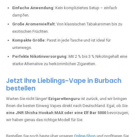
Perfekt für alle, die lange dampfen möchten.
Bester Einweg Vape mit 20000 Zügen:
JNR Shisha Hookah
MAX
– Shisha-Flair für unterwegs.
Warum sind Einweg Vapes so beliebt?
Die Nachfrage nach Einweg E-Zigaretten in Deutschland wächst rasant.
Gründe dafür sind:
Einfache Anwendung:
Kein kompliziertes Setup – einfach
dampfen.
Große Aromenvielfalt:
Von klassischen Tabakaromen bis zu
exotischen Früchten.
Kompakte Größe:
Passt in jede Tasche und ist ideal für
unterwegs.
Perfekte Nikotinversorgung:
Mit 2 % bis 3 % Nikotingehalt eine
starke Alternative zu herkömmlichen Zigaretten.