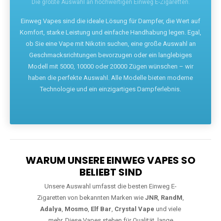
Die größte Auswahl an hochwertigen Einweg E-Zigaretten.
Einweg Vapes sind die ideale Lösung für Dampfer, die Wert auf
Komfort, starke Leistung und einfache Handhabung legen. Egal,
ob Sie eine Vape mit Nikotin suchen, eine große Auswahl an
Geschmacksrichtungen bevorzugen oder ein langlebiges
Modell mit 5000, 10000 oder 20000 Zügen wünschen – wir
haben die perfekte Auswahl. Alle Modelle bieten moderne
Technologie und ein einzigartiges Dampferlebnis.
WARUM UNSERE EINWEG VAPES SO
BELIEBT SIND
Unsere Auswahl umfasst die besten Einweg E-
Zigaretten von bekannten Marken wie
JNR
,
RandM
,
Adalya
,
Mosmo
,
Elf Bar
,
Crystal Vape
und viele
mehr. Diese Vapes stehen für Qualität, lange