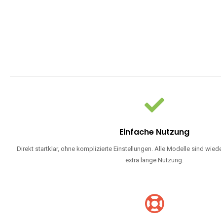
WARUM EINW
Einweg Vapes sind die ideale Lösung für Dampfer, die Wert auf Ko
bevorzugen oder ein langlebiges Modell mit 5000, 10000 ode