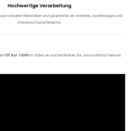
ND
Maximale Dampfentwicklung
d einstellbarer Luftzufuhr liefern unsere Modelle dichte, geschmackvolle