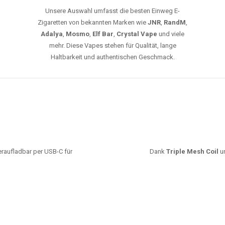
leistungsstarke Akkus und eine Vielzahl von
Aromen. Dank unseres schnellen Versands aus
Europa ist die Lieferung in Deutschland innerhalb
weniger Tage gewährleistet.
JETZT BESTELLEN
GROSSHANDEL
EG VAPES DIE BESTE WAHL IN DEUTS
Die größte Auswahl an hochwertigen Einweg E-Zigaretten.
mfort, starke Leistung und einfache Handhabung legen. Egal, ob Sie eine Va
r 20000 Zügen wünschen – wir haben die perfekte Auswahl. Alle Modelle biet