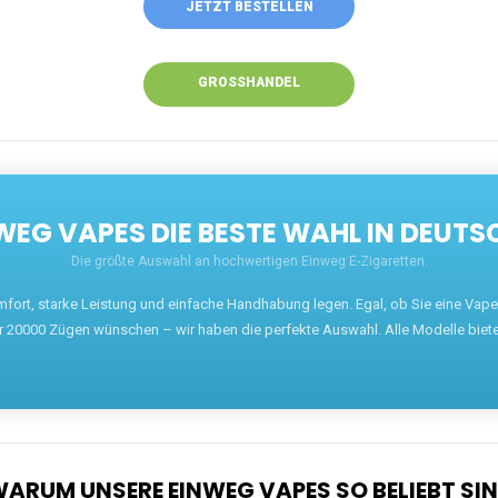
ANRUFEN
WHATSAPP
SHOP
EN EINWEG VAPES IN DEUTSCHLAND – JETZT 
Willkommen auf ezigarettenguru.com, der Plattform
für Einweg Vapes in Deutschland. Seit 2013 ist
unser Ziel, Dampfern die besten Einweg E-
Zigaretten anzubieten. Wir führen eine breite
Auswahl an renommierten Marken wie JNR, RandM,
Adalya, Mosmo, AirMez, Ghost Pro et bien d'autres.
Wer eine günstige Einweg Vape mit 5000, 10000
oder 20000 Zügen sucht, findet hier die besten
Angebote.
Unsere Vapes bieten intensiven Geschmack,