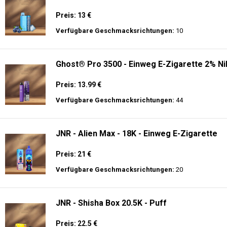
🔥 TOP EINWEG VAPES IN DEUTSCHLAND – JETZT E
Genießen Sie
hochwertige Einweg E-Zigaretten
mit den neuesten Technolo
Akkulaufzeit.
Adalya - 10K - Einweg E-Zigarette