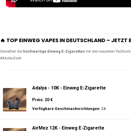
extra lange Nutzung.
Lange Haltbarkeit
Unsere Vapes sind in Varianten mit
5000, 10000, 20000 oder sogar 4
bieten eine langanhaltende Nutzung mit leistungsstark
ERLEBEN SIE UNSERE EINWEG VAPES IN AKTION
Tauchen Sie in die Welt der besten Einweg E-Zigaretten ein! Sehen Sie si
wie Luftregulierung, leistungsstarke Batterien und Triple Mesh Coils das D