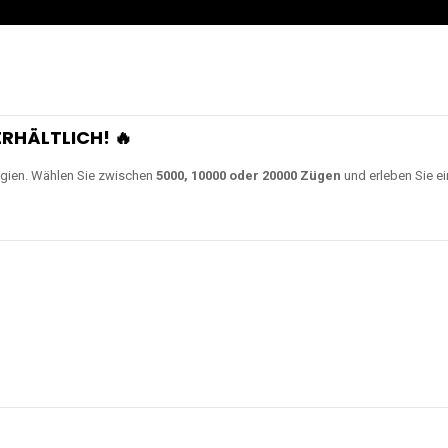
0000 Zügen
erhältlich und
Unsere Modelle bestehen a
en Akkus.
ch unsere neuesten Modelle wie
JNR Shisha Hookah MAX
,
RandM Tornado
o
ampferlebnis auf ein neues Level bringen.