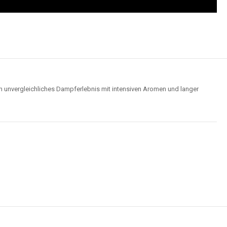
Wolken für ein optimales Dampferlebnis.
Hochwertige Verarbeitung
us robusten Materialien und garantieren ein sicheres, zuverlässiges und
intensives Dampferlebnis.
der
Elf Bar 15000
im Video an und entdecken Sie, wie moderne Features