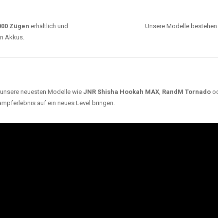
ARUM UNSERE EINWEG VAPES SO BELIEBT SI
Unsere Auswahl umfasst die besten Einweg E-
Zigaretten von bekannten Marken wie
JNR
,
RandM
,
Adalya
,
Mosmo
,
Elf Bar
,
Crystal Vape
und viele
mehr. Diese Vapes stehen für Qualität, lange
Haltbarkeit und authentischen Geschmack.
deraufladbar per USB-C für
Dank
Triple Mesh Coil
un