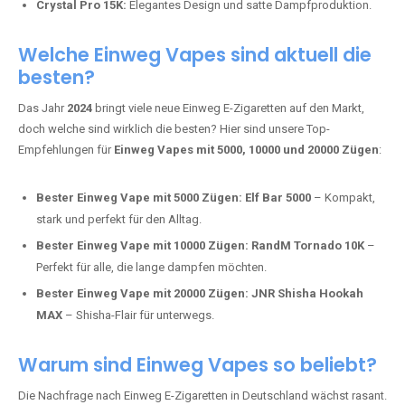
intensivere Aromen.
Adalya Einweg Vapes:
Perfekt für Fans von Premium-Shisha-
Tabak.
Fumot Tornado Music 30K:
Einweg Vape mit integriertem
Lautsprecher für ein einzigartiges Erlebnis.
Vozol Star 10K:
Hochwertige Verarbeitung, starke
Nikotindosierung.
Crystal Pro 15K:
Elegantes Design und satte Dampfproduktion.
Welche Einweg Vapes sind aktuell die
besten?
Das Jahr
2024
bringt viele neue Einweg E-Zigaretten auf den Markt,
doch welche sind wirklich die besten? Hier sind unsere Top-
Empfehlungen für
Einweg Vapes mit 5000, 10000 und 20000 Zügen
:
Bester Einweg Vape mit 5000 Zügen:
Elf Bar 5000
– Kompakt,
stark und perfekt für den Alltag.