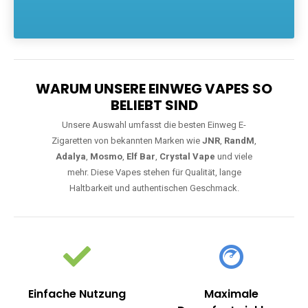
Die größte Auswahl an hochwertigen Einweg E-Zigaretten.
Einweg Vapes sind die ideale Lösung für Dampfer, die Wert auf
Komfort, starke Leistung und einfache Handhabung legen. Egal,
ob Sie eine Vape mit Nikotin suchen, eine große Auswahl an
Geschmacksrichtungen bevorzugen oder ein langlebiges
Modell mit 5000, 10000 oder 20000 Zügen wünschen – wir
haben die perfekte Auswahl. Alle Modelle bieten moderne
Technologie und ein einzigartiges Dampferlebnis.
WARUM UNSERE EINWEG VAPES SO
BELIEBT SIND
Unsere Auswahl umfasst die besten Einweg E-
Zigaretten von bekannten Marken wie
JNR
,
RandM
,
Adalya
,
Mosmo
,
Elf Bar
,
Crystal Vape
und viele
mehr. Diese Vapes stehen für Qualität, lange