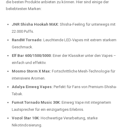
Preis-Leistungs-Verhältnis:
Wir bieten exklusive Rabatte auf die
beliebtesten Modelle.
Top-Marken für Einweg Vapes in
Deutschland
Wir bieten Ihnen eine handverlesene Auswahl der besten Einweg
Vapes. Unsere Experten testen regelmäßig neue Modelle, um Ihnen nur
die besten Produkte anbieten zu können. Hier sind einige der
beliebtesten Marken:
JNR Shisha Hookah MAX:
Shisha-Feeling für unterwegs mit
22.000 Puffs.
RandM Tornado:
Leuchtende LED-Vapes mit extrem starkem
Geschmack.
Elf Bar 600/1500/5000:
Einer der Klassiker unter den Vapes –
einfach und effektiv.
Mosmo Storm X Max:
Fortschrittliche Mesh-Technologie für