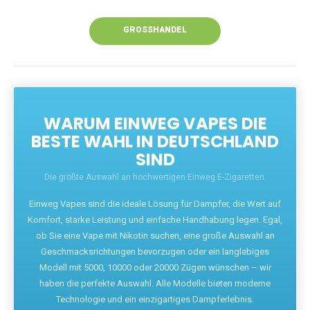
Unsere Vapes bieten intensiven Geschmack,
leistungsstarke Akkus und eine Vielzahl von
Aromen. Dank unseres schnellen Versands aus
Europa ist die Lieferung in Deutschland innerhalb
weniger Tage gewährleistet.
JETZT BESTELLEN
GROSSHANDEL
WARUM EINWEG VAPES DIE
BESTE WAHL IN DEUTSCHLAND
SIND