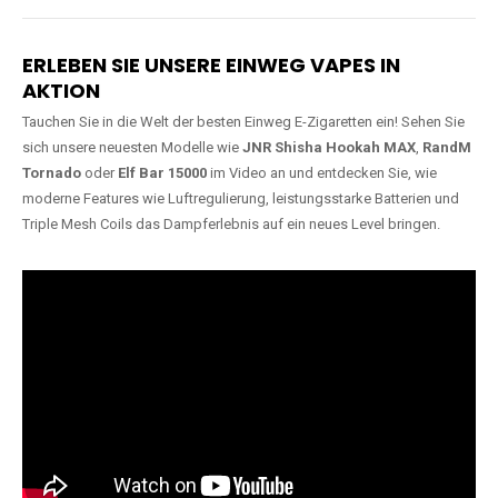
Lange Haltbarkeit
Hochwertige
Verarbeitung
Unsere Vapes sind in Varianten
mit
5000, 10000, 20000 oder
Unsere Modelle bestehen aus
sogar 40000 Zügen
erhältlich
robusten Materialien und
und bieten eine langanhaltende
garantieren ein sicheres,
Nutzung mit leistungsstarken
zuverlässiges und intensives
Akkus.
Dampferlebnis.
ERLEBEN SIE UNSERE EINWEG VAPES IN
AKTION
Tauchen Sie in die Welt der besten Einweg E-Zigaretten ein! Sehen Sie
sich unsere neuesten Modelle wie
JNR Shisha Hookah MAX
,
RandM
Tornado
oder
Elf Bar 15000
im Video an und entdecken Sie, wie
moderne Features wie Luftregulierung, leistungsstarke Batterien und
Triple Mesh Coils das Dampferlebnis auf ein neues Level bringen.