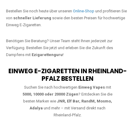
Jetzt Ihre Lieblings-Vape in Niedert
bestellen
Warten Sie nicht länger!
Ezigarettenguru
ist zurück, und wir bringen
Ihnen die besten Einweg Vapes direkt nach Deutschland. Egal, ob Sie
eine JNR Shisha Hookah MAX oder eine Elf Bar 5000
bevorzugen,
wir haben genau das richtige Modell für Sie.
Bestellen Sie noch heute über unseren
Online-Shop
und profitieren Sie
von
schneller Lieferung
sowie den besten Preisen für hochwertige
Einweg E-Zigaretten.
Benötigen Sie Beratung? Unser Team steht Ihnen jederzeit zur
Verfügung. Bestellen Sie jetzt und erleben Sie die Zukunft des
Dampfens mit
Ezigarettenguru
!
EINWEG E-ZIGARETTEN IN RHEINLAND-