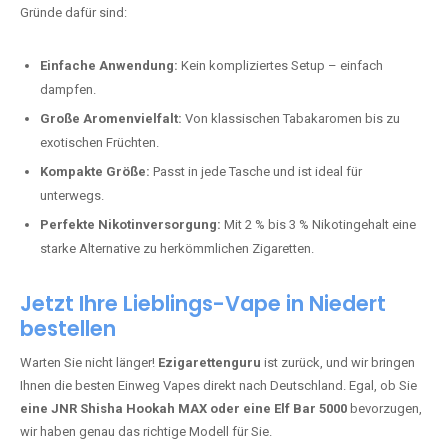
Bester Einweg Vape mit 10000 Zügen:
RandM Tornado 10K
–
Perfekt für alle, die lange dampfen möchten.
Bester Einweg Vape mit 20000 Zügen:
JNR Shisha Hookah
MAX
– Shisha-Flair für unterwegs.
Warum sind Einweg Vapes so beliebt?
Die Nachfrage nach Einweg E-Zigaretten in Deutschland wächst rasant.
Gründe dafür sind:
Einfache Anwendung:
Kein kompliziertes Setup – einfach
dampfen.
Große Aromenvielfalt:
Von klassischen Tabakaromen bis zu
exotischen Früchten.
Kompakte Größe:
Passt in jede Tasche und ist ideal für
unterwegs.
Perfekte Nikotinversorgung:
Mit 2 % bis 3 % Nikotingehalt eine
starke Alternative zu herkömmlichen Zigaretten.