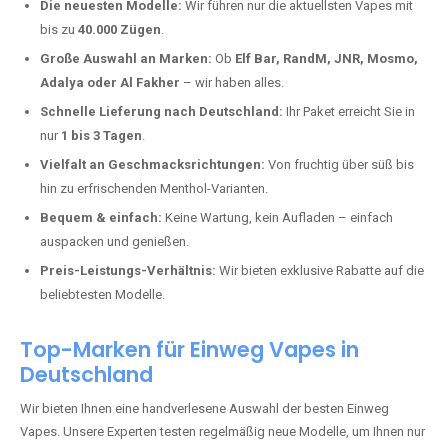
Niedert kaufen?
Deutschland erlebt einen regelrechten Boom der Einweg E-Zigaretten.
In Städten wie
Niedert
setzen immer mehr Dampfer auf moderne
Vapes mit hoher Kapazität, intensiven Aromen und einer einfachen
Handhabung. Hier sind die wichtigsten Gründe, warum Sie bei uns
bestellen sollten:
Die neuesten Modelle:
Wir führen nur die aktuellsten Vapes mit
bis zu
40.000 Zügen
.
Große Auswahl an Marken:
Ob
Elf Bar, RandM, JNR, Mosmo,
Adalya oder Al Fakher
– wir haben alles.
Schnelle Lieferung nach Deutschland:
Ihr Paket erreicht Sie in
nur
1 bis 3 Tagen
.
Vielfalt an Geschmacksrichtungen:
Von fruchtig über süß bis
hin zu erfrischenden Menthol-Varianten.
Bequem & einfach:
Keine Wartung, kein Aufladen – einfach
auspacken und genießen.