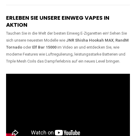
Lange Haltbarkeit
Hochwertige
Verarbeitung
Unsere Vapes sind in Varianten
mit
5000, 10000, 20000 oder
Unsere Modelle bestehen aus
sogar 40000 Zügen
erhältlich
robusten Materialien und
und bieten eine langanhaltende
garantieren ein sicheres,
Nutzung mit leistungsstarken
zuverlässiges und intensives
Akkus.
Dampferlebnis.
ERLEBEN SIE UNSERE EINWEG VAPES IN
AKTION
Tauchen Sie in die Welt der besten Einweg E-Zigaretten ein! Sehen Sie
sich unsere neuesten Modelle wie
JNR Shisha Hookah MAX
,
RandM
Tornado
oder
Elf Bar 15000
im Video an und entdecken Sie, wie
moderne Features wie Luftregulierung, leistungsstarke Batterien und
Triple Mesh Coils das Dampferlebnis auf ein neues Level bringen.