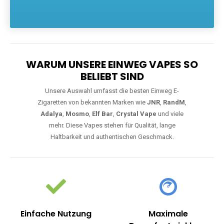
Die größte Auswahl an hochwertigen Einweg E-Zigaretten.
Einweg Vapes sind die ideale Lösung für Dampfer, die Wert auf
Komfort, starke Leistung und einfache Handhabung legen. Egal,
ob Sie eine Vape mit Nikotin suchen, eine große Auswahl an
Geschmacksrichtungen bevorzugen oder ein langlebiges
Modell mit 5000, 10000 oder 20000 Zügen wünschen – wir
haben die perfekte Auswahl. Alle Modelle bieten moderne
Technologie und ein einzigartiges Dampferlebnis.
WARUM UNSERE EINWEG VAPES SO
BELIEBT SIND
Unsere Auswahl umfasst die besten Einweg E-
Zigaretten von bekannten Marken wie
JNR
,
RandM
,
Adalya
,
Mosmo
,
Elf Bar
,
Crystal Vape
und viele
mehr. Diese Vapes stehen für Qualität, lange