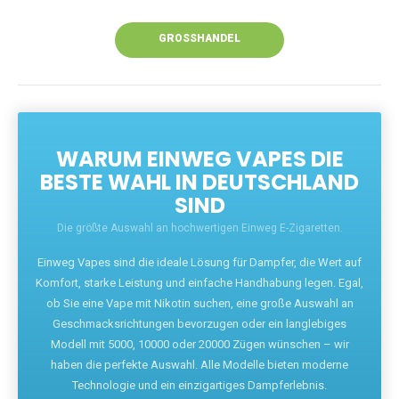
Unsere Vapes bieten intensiven Geschmack,
leistungsstarke Akkus und eine Vielzahl von
Aromen. Dank unseres schnellen Versands aus
Europa ist die Lieferung in Deutschland innerhalb
weniger Tage gewährleistet.
JETZT BESTELLEN
GROSSHANDEL
WARUM EINWEG VAPES DIE
BESTE WAHL IN DEUTSCHLAND
SIND